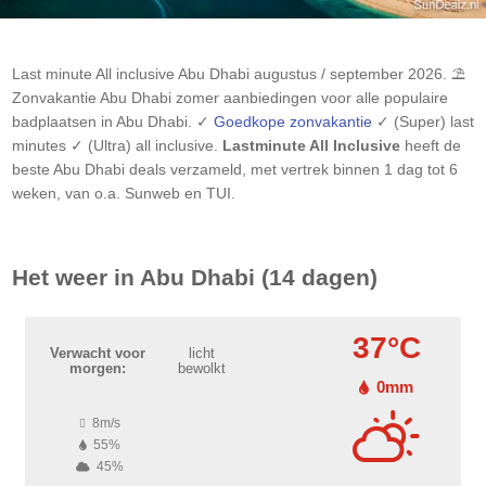
Last minute All inclusive
Abu Dhabi
augustus / september 2026. ⛱️
Zonvakantie
Abu Dhabi
zomer aanbiedingen voor alle populaire
badplaatsen in
Abu Dhabi
. ✓
Goedkope zonvakantie
✓ (Super) last
minutes ✓ (Ultra) all inclusive.
Lastminute All Inclusive
heeft de
beste
Abu Dhabi
deals verzameld, met vertrek binnen 1 dag tot 6
weken, van o.a. Sunweb en TUI.
Het weer in
Abu Dhabi
(14 dagen)
37°C
Verwacht voor
licht
morgen:
bewolkt
0mm
8m/s
55%
45%