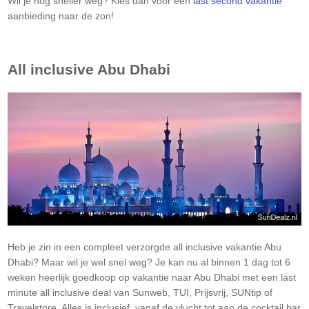
Wil je nog sneller weg? Kies dan voor een
last second vakantie
aanbieding naar de zon!
All inclusive
Abu Dhabi
Heb je zin in een compleet verzorgde all inclusive vakantie
Abu
Dhabi
? Maar wil je wel snel weg? Je kan nu al binnen 1 dag tot 6
weken heerlijk goedkoop op vakantie naar
Abu Dhabi
met een last
minute all inclusive deal van Sunweb, TUI, Prijsvrij, SUNtip of
Travelstore. Alles is inclusief, vanaf de vlucht tot aan de cocktail bar