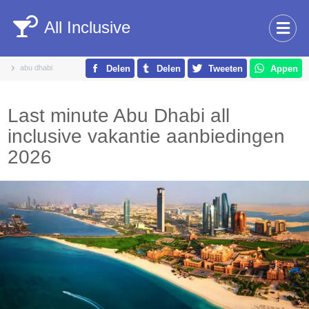
All Inclusive
abu dhabi
Delen
Delen
Tweeten
Appen
Last minute Abu Dhabi all
inclusive vakantie aanbiedingen
2026