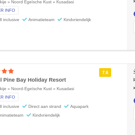
kije » Noord Egeïsche Kust » Kusadasi
R INFO
ll inclusive
Animatieteam
Kindvriendelijk
4 sterren accommodatie
7.6
l Pine Bay Holiday Resort
kije » Noord-Egeïsche Kust » Kusadasi
R INFO
ll inclusive
Direct aan strand
Aquapark
nimatieteam
Kindvriendelijk