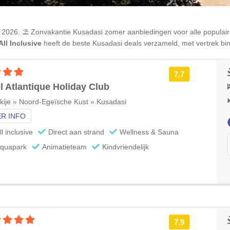
 2026. ⛱️ Zonvakantie
Kusadasi
zomer aanbiedingen voor alle populai
ll Inclusive
heeft de beste
Kusadasi
deals verzameld, met vertrek bi
4 sterren accommodatie
7.7
l Atlantique Holiday Club
kije » Noord-Egeïsche Kust » Kusadasi
R INFO
ll inclusive
Direct aan strand
Wellness & Sauna
quapark
Animatieteam
Kindvriendelijk
5 sterren accommodatie
7.9