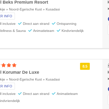
l Beks Premium Resort
kije » Noord-Egeïsche Kust » Kusadasi
R INFO
ll inclusive
Direct aan strand
Ontspanning
ellness & Sauna
Animatieteam
Kindvriendelijk
5 sterren accommodatie
8.5
l Korumar De Luxe
kije » Noord-Egeïsche Kust » Kusadasi
R INFO
ll inclusive
Direct aan strand
Animatieteam
indvriendelijk