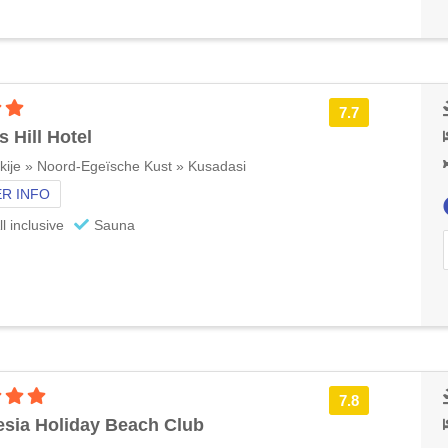
3 sterren accommodatie
7.7
s Hill Hotel
kije » Noord-Egeïsche Kust » Kusadasi
R INFO
ll inclusive
Sauna
4 sterren accommodatie
7.8
sia Holiday Beach Club