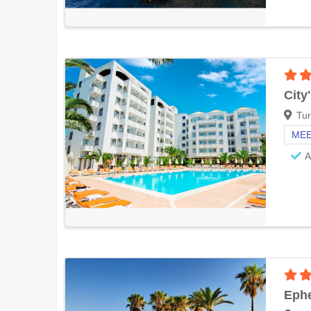
City'
Tur
MEE
A
Ephe