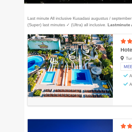
Last minute All inclusive
Kusadasi
augustus / september
(Super) last minutes ✓ (Ultra) all inclusive.
Lastminute A
Hote
Tur
MEE
A
A