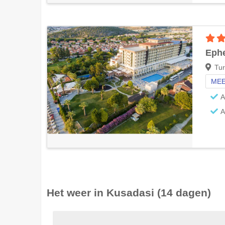
Eph
Tur
MEE
A
A
Het weer in
Kusadasi
(14 dagen)