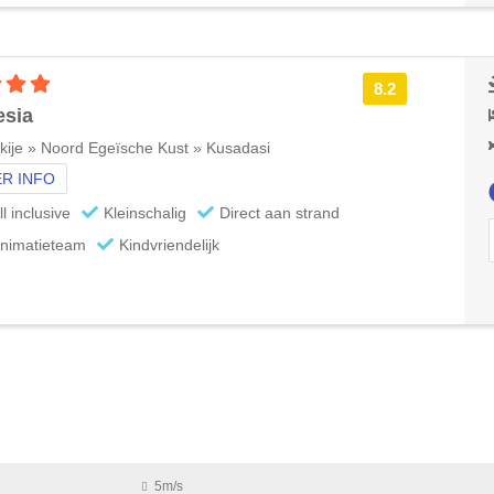
4 sterren accommodatie
8.2
esia
kije » Noord Egeïsche Kust » Kusadasi
R INFO
ll inclusive
Kleinschalig
Direct aan strand
nimatieteam
Kindvriendelijk
5m/s