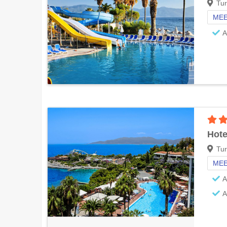
Tur
MEE
A
Hote
Tur
MEE
A
A