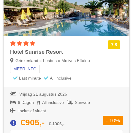
4 sterren accommodatie
7.8
Hotel Sunrise Resort
Griekenland » Lesbos » Molivos Eftalou
MEER INFO
Last minute
All inclusive
Vrijdag 21 augustus 2026
6 Dagen
All inclusive
Sunweb
Inclusief vlucht
- 10%
€905,-
€ 1006,-