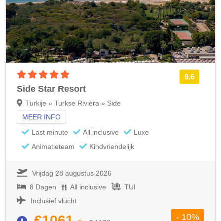
5 sterren accommodatie
9.6
Side Star Resort
Turkije » Turkse Rivièra » Side
MEER INFO
Last minute
All inclusive
Luxe
Animatieteam
Kindvriendelijk
Vrijdag 28 augustus 2026
8 Dagen
All inclusive
TUI
Inclusief vlucht
- 10%
€1061,-