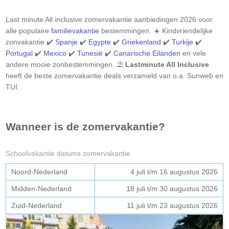
Last minute All inclusive zomervakantie aanbiedingen 2026 voor
alle populaire
familievakantie
bestemmingen. ☀️ Kindvriendelijke
zonvakantie ✔️
Spanje
✔️
Egypte
✔️
Griekenland
✔️
Turkije
✔️
Portugal
✔️
Mexico
✔️
Tunesië
✔️
Canarische Eilanden
en vele
andere mooie zonbestemmingen. ⛱️
Lastminute All Inclusive
heeft de beste zomervakantie deals verzameld van o.a. Sunweb en
TUI.
Wanneer is de zomervakantie?
Schoolvakantie datums zomervakantie
Noord-Nederland
4 juli t/m 16 augustus 2026
Midden-Nederland
18 juli t/m 30 augustus 2026
Zuid-Nederland
11 juli t/m 23 augustus 2026