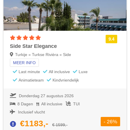
5 sterren accommodatie
9.4
Side Star Elegance
Turkije » Turkse Rivièra » Side
MEER INFO
Last minute
All inclusive
Luxe
Animatieteam
Kindvriendelijk
Donderdag 27 augustus 2026
8 Dagen
All inclusive
TUI
Inclusief vlucht
- 26%
€1183,-
€ 1599,-