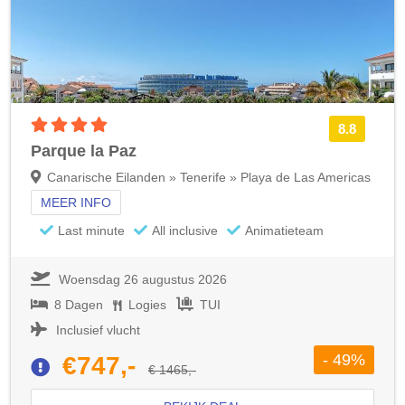
4 sterren accommodatie
8.8
Parque la Paz
Canarische Eilanden » Tenerife » Playa de Las Americas
MEER INFO
Last minute
All inclusive
Animatieteam
Woensdag 26 augustus 2026
8 Dagen
Logies
TUI
Inclusief vlucht
- 49%
€747,-
€ 1465,-