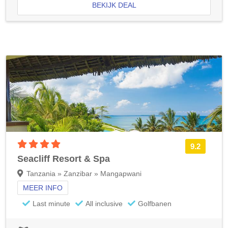
BEKIJK DEAL
4 sterren accommodatie
9.2
Seacliff Resort & Spa
Tanzania » Zanzibar » Mangapwani
MEER INFO
Last minute
All inclusive
Golfbanen