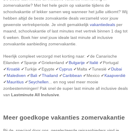
zomervakantie? Met het hele gezin op vakantie tijdens de
schoolvakantie of lekker samen weg wanneer het jullie uitkomt? Wij
hebben altijd de beste zonvakantie deals verzameld voor jouw
gewenste vertrekperiode. Je vindt gemakkelijk
vakantiedeals
per
maand, schoolvakantie of last minutes met vertrek binnen 1 dag tot
6 weken. Boek hier snel jouw ideale last minute all inclusive
zonvakantie aanbieding zomervakantie.
Heerlijk compleet verzorgd met korting naar: ✔de Canarische
Eilanden ✔Spanje ✔Griekenland ✔
Bulgarije
✔
Italië
✔Portugal
✔
Kroatië
✔Turkije ✔Egypte ✔
Cyprus
✔Malta ✔Tunesië ✔
Dubai
✔
Malediven
✔
Bali
✔
Thailand
✔
Caribbean
✔Mexico ✔
Kaapverdië
✔
Mauritius
✔
Seychellen
... en nog veel meer mooie
zonbestemmingen! Pak snel de super last minute all inclusive deals
van
Lastminute All Inclusive
.
Meer goedkope vakanties zomervakantie
Bij de, speciaal door ons, geselecteerde reisaanbieders vind je