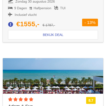
Zondag 30 augustus 2026
9 Dagen
Halfpension
TUI
Inclusief vlucht
- 13%
€1555,-
€ 1787,-
BEKIJK DEAL
5 sterren accommodatie
8.7