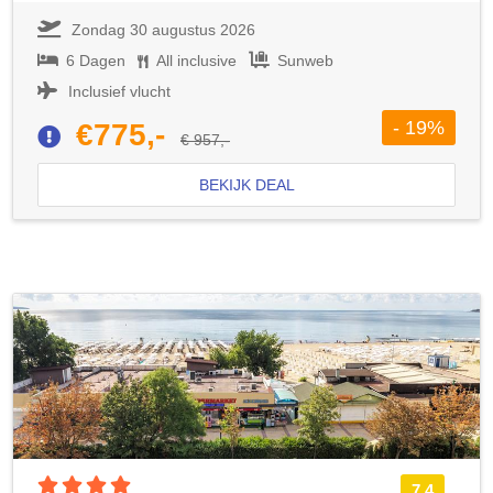
Zondag 30 augustus 2026
6 Dagen
All inclusive
Sunweb
Inclusief vlucht
- 19%
€775,-
€ 957,-
BEKIJK DEAL
4 sterren accommodatie
7.4