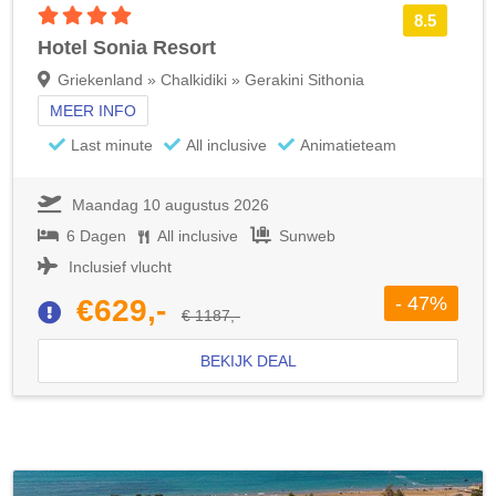
4 sterren accommodatie
8.5
Hotel Sonia Resort
Griekenland » Chalkidiki » Gerakini Sithonia
MEER INFO
Last minute
All inclusive
Animatieteam
Maandag 10 augustus 2026
6 Dagen
All inclusive
Sunweb
Inclusief vlucht
- 47%
€629,-
€ 1187,-
BEKIJK DEAL