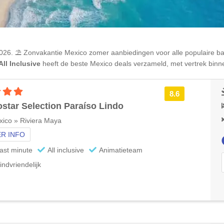
026. ⛱️ Zonvakantie
Mexico
zomer aanbiedingen voor alle populaire b
ll Inclusive
heeft de beste
Mexico
deals verzameld, met vertrek binn
4 sterren accommodatie
8.6
ostar Selection Paraíso Lindo
ico » Riviera Maya
R INFO
ast minute
All inclusive
Animatieteam
indvriendelijk