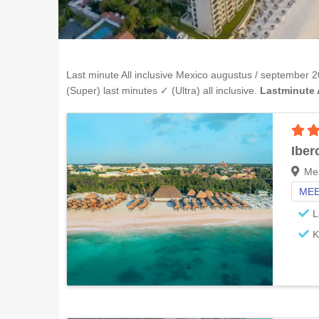
Last minute All inclusive
Mexico
augustus / september 2
(Super) last minutes ✓ (Ultra) all inclusive.
Lastminute A
Iber
Mex
MEE
L
K