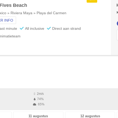
Fives Beach
ico » Riviera Maya » Playa del Carmen
R INFO
ast minute
All inclusive
Direct aan strand
nimatieteam
2m/s
74%
65%
11 augustus
12 augustus