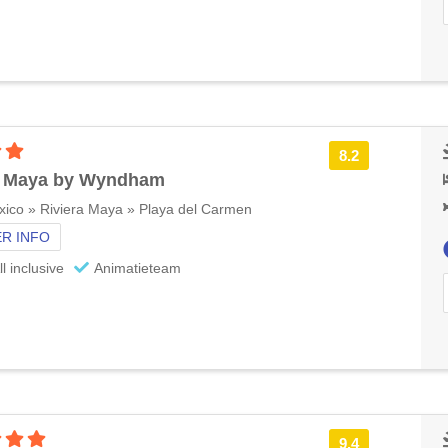
3 sterren accommodatie
8.2
a Maya by Wyndham
ico » Riviera Maya » Playa del Carmen
R INFO
ll inclusive
Animatieteam
4 sterren accommodatie
9.4