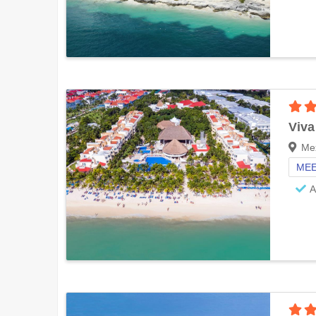
Viv
Mex
MEE
A