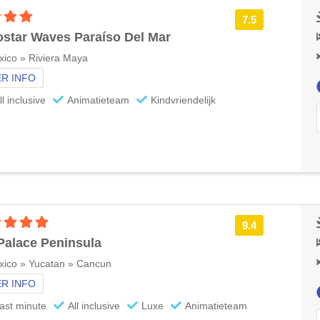
4 sterren accommodatie
7.5
ostar Waves Paraíso Del Mar
ico » Riviera Maya
R INFO
ll inclusive
Animatieteam
Kindvriendelijk
5 sterren accommodatie
9.4
Palace Peninsula
xico » Yucatan » Cancun
R INFO
ast minute
All inclusive
Luxe
Animatieteam