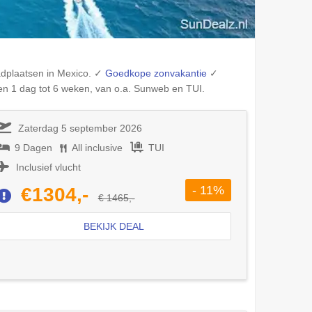
adplaatsen in
Mexico
. ✓
Goedkope zonvakantie
✓
en 1 dag tot 6 weken, van o.a. Sunweb en TUI.
Zaterdag 5 september 2026
9 Dagen
All inclusive
TUI
Inclusief vlucht
- 11%
€1304,-
€ 1465,-
BEKIJK DEAL