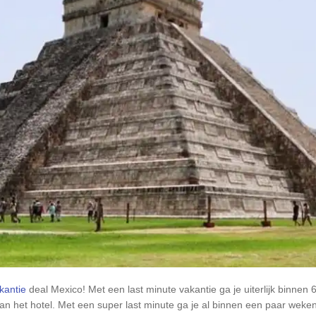
kantie
deal
Mexico
! Met een last minute vakantie ga je uiterlijk binne
an het hotel. Met een super last minute ga je al binnen een paar weken