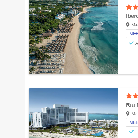
Iber
Mex
MEE
A
Riu 
Me
MEE
L