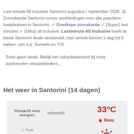
Last minute All inclusive
Santorini
augustus / september 2026. ⛱️
Zonvakantie
Santorini
zomer aanbiedingen voor alle populaire
badplaatsen in
Santorini
. ✓
Goedkope zonvakantie
✓ (Super) last
minutes ✓ (Ultra) all inclusive.
Lastminute All Inclusive
heeft de
beste
Santorini
deals verzameld, met vertrek binnen 1 dag tot 6
weken, van o.a. Sunweb en TUI.
Even geen deals. Bekijk het vakantieaanbod bij onze
aanbevolen reisaanbieders...
Het weer in
Santorini
(14 dagen)
33°C
Verwacht voor
onbewolkt
morgen:
0mm
7m/s