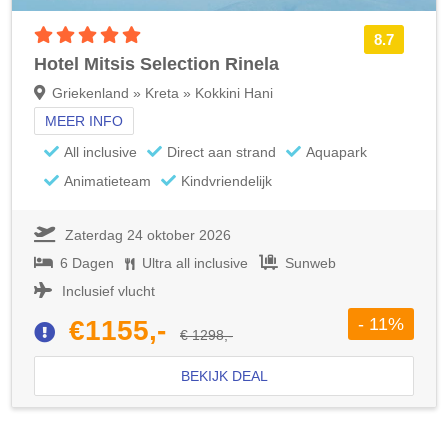
5 sterren accommodatie
8.7
Hotel Mitsis Selection Rinela
Griekenland » Kreta » Kokkini Hani
MEER INFO
All inclusive
Direct aan strand
Aquapark
Animatieteam
Kindvriendelijk
Zaterdag 24 oktober 2026
6 Dagen
Ultra all inclusive
Sunweb
Inclusief vlucht
- 11%
€1155,-
€ 1298,-
BEKIJK DEAL