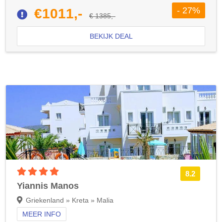
- 27%
€1011,-
€ 1385,-
BEKIJK DEAL
4 sterren accommodatie
8.2
Yiannis Manos
Griekenland » Kreta » Malia
MEER INFO