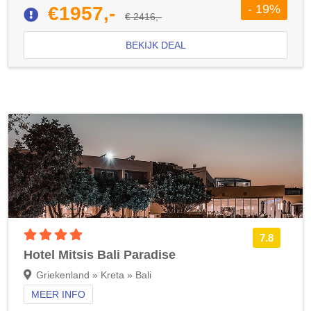
- 19%
€1957,-
€ 2416,-
BEKIJK DEAL
4 sterren accommodatie
7.8
Hotel Mitsis Bali Paradise
Griekenland » Kreta » Bali
MEER INFO