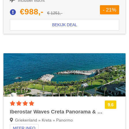
Inclusief vlucht
- 21%
€988,-
€ 1251,-
BEKIJK DEAL
4 sterren accommodatie
9.6
Iberostar Waves Creta Panorama & Mare
Griekenland » Kreta » Panormo
MEER INFO