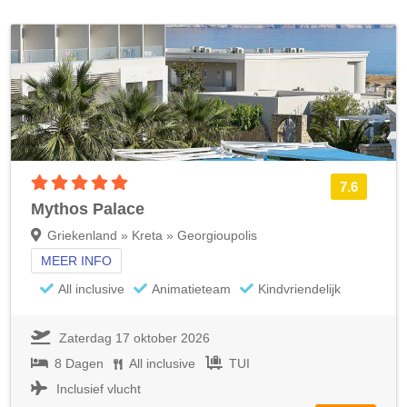
5 sterren accommodatie
7.6
Mythos Palace
Griekenland » Kreta » Georgioupolis
MEER INFO
All inclusive
Animatieteam
Kindvriendelijk
Zaterdag 17 oktober 2026
8 Dagen
All inclusive
TUI
Inclusief vlucht