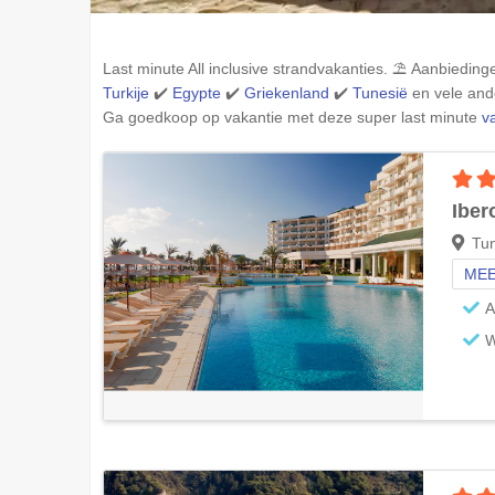
Last minute All inclusive strandvakanties. ⛱️ Aanbiedi
Turkije
✔️
Egypte
✔️
Griekenland
✔️
Tunesië
en vele an
Ga goedkoop op vakantie met deze super last minute
v
Iber
Tu
MEE
A
W