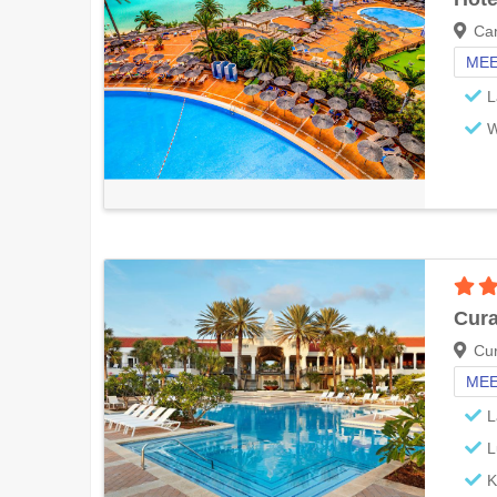
Can
MEE
L
W
Cura
Cur
MEE
L
L
K