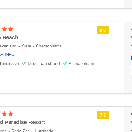
4 sterren accommodatie
8.6
a Beach
ekenland » Kreta » Chersonissos
R INFO
ll inclusive
Direct aan strand
Animatieteam
4 sterren accommodatie
7.7
d Paradise Resort
ypte » Rode Zee » Hurghada