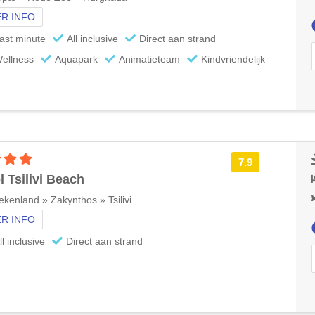
R INFO
ast minute
All inclusive
Direct aan strand
ellness
Aquapark
Animatieteam
Kindvriendelijk
4 sterren accommodatie
7.9
l Tsilivi Beach
ekenland » Zakynthos » Tsilivi
R INFO
ll inclusive
Direct aan strand