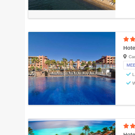
Hote
Can
MEE
L
W
Hote