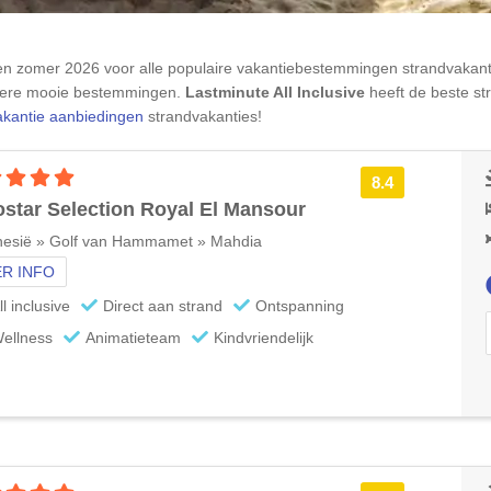
ngen zomer 2026 voor alle populaire vakantiebestemmingen strandvakan
dere mooie bestemmingen.
Lastminute All Inclusive
heeft de beste st
akantie aanbiedingen
strandvakanties!
5 sterren accommodatie
8.4
ostar Selection Royal El Mansour
nesië » Golf van Hammamet » Mahdia
R INFO
ll inclusive
Direct aan strand
Ontspanning
ellness
Animatieteam
Kindvriendelijk