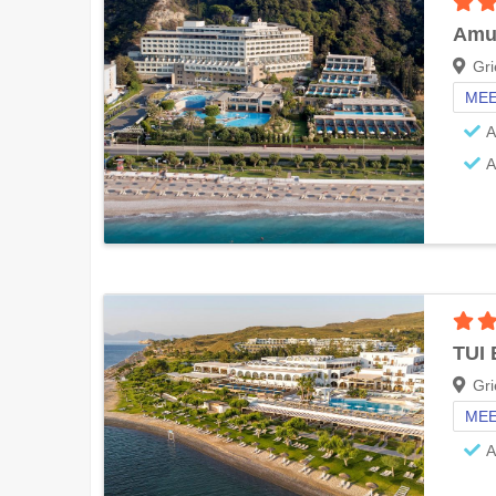
Amu
Gri
MEE
A
A
TUI
Gri
MEE
A