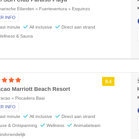
arische Eilanden » Fuerteventura » Esquinzo
R INFO
ast minute
All inclusive
Direct aan strand
ellness & Sauna
5 sterren accommodatie
9.4
cao Marriott Beach Resort
acao » Piscadera Baai
R INFO
ast minute
All inclusive
Direct aan strand
uxe & Ontspanning
Wellness
Animatieteam
indvriendelijk