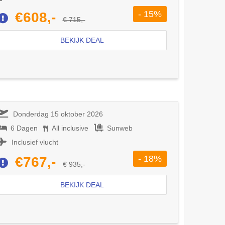
- 15%
€608,-
€ 715,-
BEKIJK DEAL
Donderdag 15 oktober 2026
6 Dagen
All inclusive
Sunweb
Inclusief vlucht
- 18%
€767,-
€ 935,-
BEKIJK DEAL