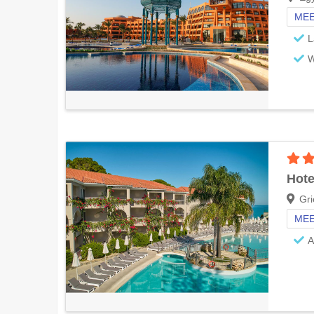
MEE
L
W
Hote
Gri
MEE
A