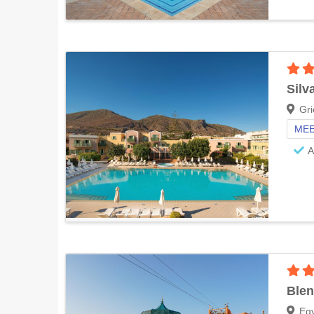
Silv
Gri
MEE
A
Blen
Eg