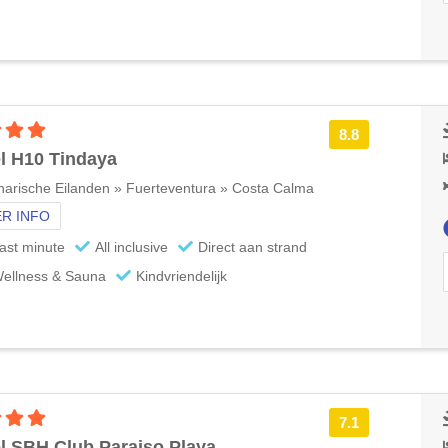
4 sterren accommodatie
8.8
l H10 Tindaya
arische Eilanden » Fuerteventura » Costa Calma
R INFO
ast minute
All inclusive
Direct aan strand
ellness & Sauna
Kindvriendelijk
4 sterren accommodatie
7.1
l SBH Club Paraiso Playa