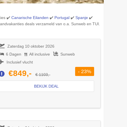
ties ✔️
Canarische Eilanden
✔️
Portugal
✔️
Spanje
✔️
randvakanties deals verzameld van o.a. Sunweb en TUI.
Zaterdag 10 oktober 2026
6 Dagen
All inclusive
Sunweb
Inclusief vlucht
- 23%
€849,-
€ 1103,-
BEKIJK DEAL