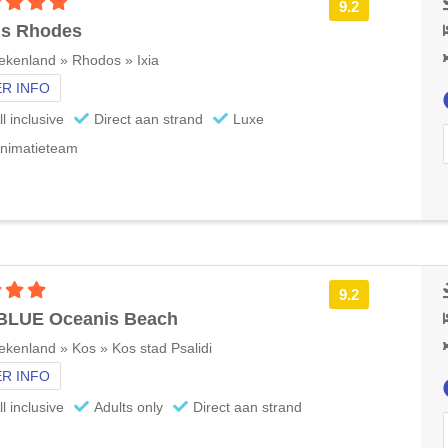
5 sterren accommodatie
9.2
s Rhodes
ekenland » Rhodos » Ixia
R INFO
ll inclusive
Direct aan strand
Luxe
nimatieteam
4 sterren accommodatie
9.2
 BLUE Oceanis Beach
ekenland » Kos » Kos stad Psalidi
R INFO
ll inclusive
Adults only
Direct aan strand