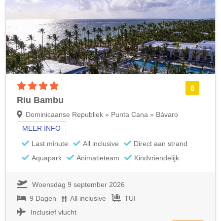
4 sterren accommodatie
8
Riu Bambu
Dominicaanse Republiek » Punta Cana » Bávaro
MEER INFO
Last minute
All inclusive
Direct aan strand
Aquapark
Animatieteam
Kindvriendelijk
Woensdag 9 september 2026
9 Dagen
All inclusive
TUI
Inclusief vlucht