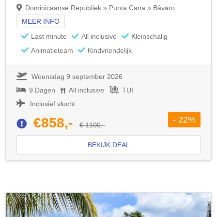
Dominicaanse Republiek » Punta Cana » Bávaro
MEER INFO
Last minute
All inclusive
Kleinschalig
Animatieteam
Kindvriendelijk
Woensdag 9 september 2026
9 Dagen
All inclusive
TUI
Inclusief vlucht
- 22%
€858,-
€ 1100,-
BEKIJK DEAL