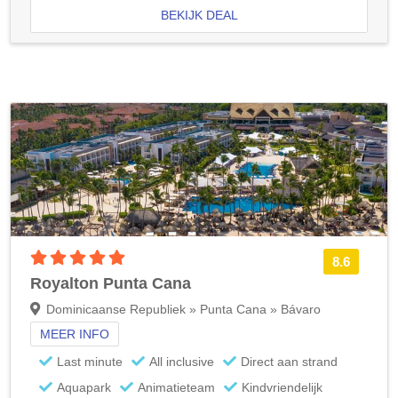
BEKIJK DEAL
5 sterren accommodatie
8.6
Royalton Punta Cana
Dominicaanse Republiek » Punta Cana » Bávaro
MEER INFO
Last minute
All inclusive
Direct aan strand
Aquapark
Animatieteam
Kindvriendelijk