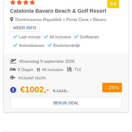
4 sterren accommodatie
8.4
Catalonia Bavaro Beach & Golf Resort
Dominicaanse Republiek » Punta Cana » Bávaro
MEER INFO
Last minute
All inclusive
Golfbanen
Animatieteam
Kindvriendelijk
Woensdag 9 september 2026
9 Dagen
All inclusive
TUI
Inclusief vlucht
- 24%
€1002,-
€ 1318,-
BEKIJK DEAL