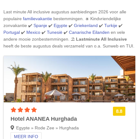
Last minute All inclusive augustus aanbiedingen 2026 voor alle
populaire
familievakantie
bestemmingen. ☀️ Kindvriendelijke
zonvakantie ✔️
Spanje
✔️
Egypte
✔️
Griekenland
✔️
Turkije
✔️
Portugal
✔️
Mexico
✔️
Tunesië
✔️
Canarische Eilanden
en vele
andere mooie zonbestemmingen. ⛱️
Lastminute All Inclusive
heeft de beste augustus deals verzameld van o.a. Sunweb en TUI.
4 sterren accommodatie
8.8
Hotel ANANEA Hurghada
Egypte » Rode Zee » Hurghada
MEER INFO