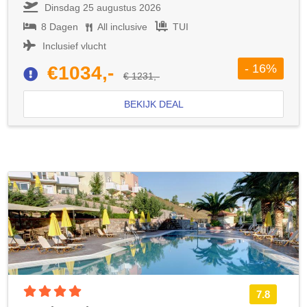
Dinsdag 25 augustus 2026
8 Dagen
All inclusive
TUI
Inclusief vlucht
- 16%
€1034,-
€ 1231,-
BEKIJK DEAL
4 sterren accommodatie
7.8