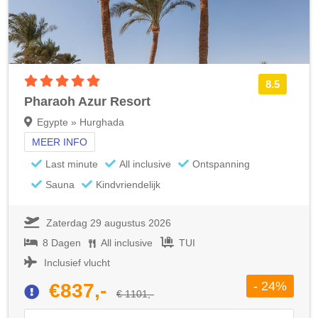
5 sterren accommodatie
8.5
Pharaoh Azur Resort
Egypte » Hurghada
MEER INFO
Last minute
All inclusive
Ontspanning
Sauna
Kindvriendelijk
Zaterdag 29 augustus 2026
8 Dagen
All inclusive
TUI
Inclusief vlucht
- 24%
€837,-
€ 1101,-