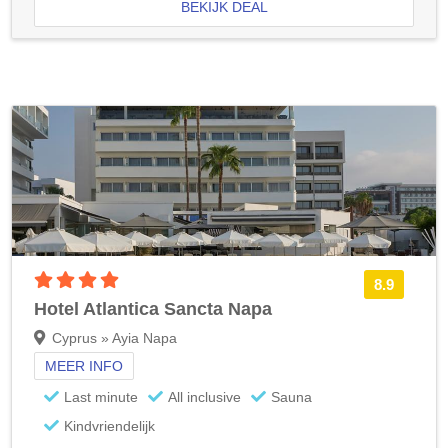
BEKIJK DEAL
4 sterren accommodatie
8.9
Hotel Atlantica Sancta Napa
Cyprus » Ayia Napa
MEER INFO
Last minute
All inclusive
Sauna
Kindvriendelijk