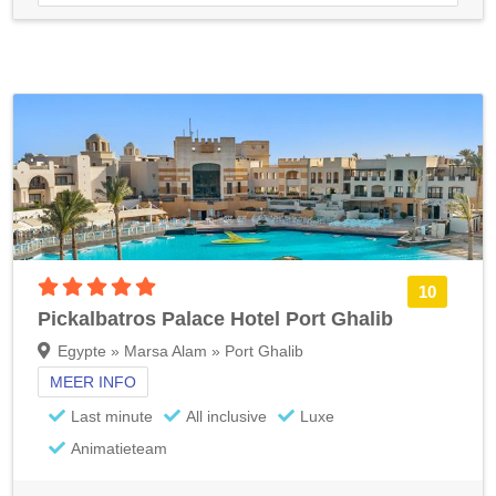
5 sterren accommodatie
10
Pickalbatros Palace Hotel Port Ghalib
Egypte » Marsa Alam » Port Ghalib
MEER INFO
Last minute
All inclusive
Luxe
Animatieteam