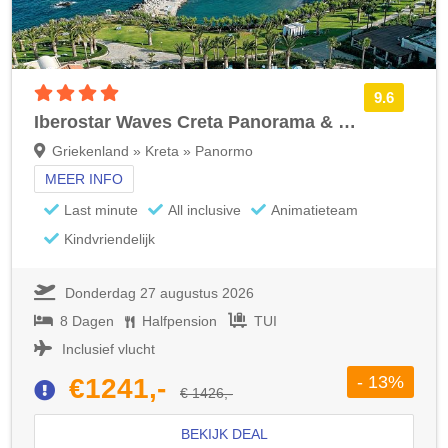
4 sterren accommodatie
9.6
Iberostar Waves Creta Panorama & Mare
Griekenland » Kreta » Panormo
MEER INFO
Last minute
All inclusive
Animatieteam
Kindvriendelijk
Donderdag 27 augustus 2026
8 Dagen
Halfpension
TUI
Inclusief vlucht
- 13%
€1241,-
€ 1426,-
BEKIJK DEAL