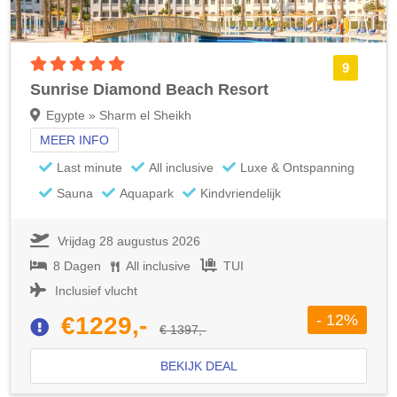
5 sterren accommodatie
9
Sunrise Diamond Beach Resort
Egypte » Sharm el Sheikh
MEER INFO
Last minute
All inclusive
Luxe & Ontspanning
Sauna
Aquapark
Kindvriendelijk
Vrijdag 28 augustus 2026
8 Dagen
All inclusive
TUI
Inclusief vlucht
- 12%
€1229,-
€ 1397,-
BEKIJK DEAL