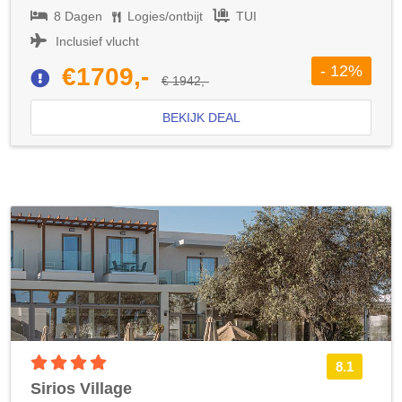
8 Dagen
Logies/ontbijt
TUI
Inclusief vlucht
- 12%
€1709,-
€ 1942,-
BEKIJK DEAL
4 sterren accommodatie
8.1
Sirios Village