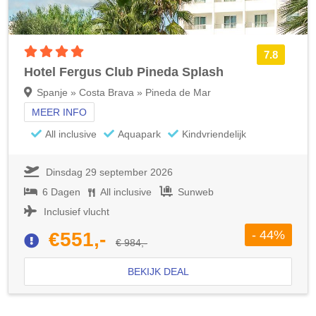
4 sterren accommodatie
7.8
Hotel Fergus Club Pineda Splash
Spanje » Costa Brava » Pineda de Mar
MEER INFO
All inclusive
Aquapark
Kindvriendelijk
Dinsdag 29 september 2026
6 Dagen
All inclusive
Sunweb
Inclusief vlucht
- 44%
€551,-
€ 984,-
BEKIJK DEAL