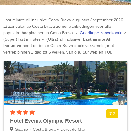
Last minute All inclusive
Costa Brava
augustus / september 2026.
⛱️ Zonvakantie
Costa Brava
zomer aanbiedingen voor alle
populaire badplaatsen in
Costa Brava
. ✓
Goedkope zonvakantie
✓
(Super) last minutes ✓ (Ultra) all inclusive.
Lastminute All
Inclusive
heeft de beste
Costa Brava
deals verzameld, met
vertrek binnen 1 dag tot 6 weken, van o.a. Sunweb en TUI.
4 sterren accommodatie
7.7
Hotel Evenia Olympic Resort
Spanje » Costa Brava » Lloret de Mar