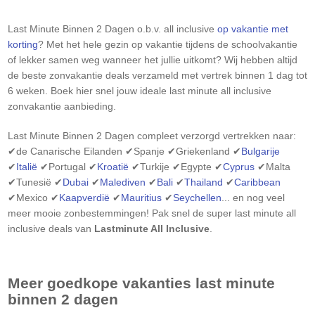
Last Minute Binnen 2 Dagen
o.b.v. all inclusive
op vakantie met
korting
? Met het hele gezin op vakantie tijdens de schoolvakantie
of lekker samen weg wanneer het jullie uitkomt? Wij hebben altijd
de beste zonvakantie deals verzameld met vertrek binnen 1 dag tot
6 weken. Boek hier snel jouw ideale last minute all inclusive
zonvakantie aanbieding.
Last Minute Binnen 2 Dagen
compleet verzorgd vertrekken naar:
✔de Canarische Eilanden ✔Spanje ✔Griekenland ✔
Bulgarije
✔
Italië
✔Portugal ✔
Kroatië
✔Turkije ✔Egypte ✔
Cyprus
✔Malta
✔Tunesië ✔
Dubai
✔
Malediven
✔
Bali
✔
Thailand
✔
Caribbean
✔Mexico ✔
Kaapverdië
✔
Mauritius
✔
Seychellen
... en nog veel
meer mooie zonbestemmingen! Pak snel de super last minute all
inclusive deals van
Lastminute All Inclusive
.
Meer goedkope vakanties last minute
binnen 2 dagen