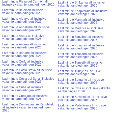
Last minute Playa del Carmen all
Last minute Sri Lanka all inclusive
inclusive vakantie aanbiedingen 2026
vakantie aanbiedingen 2026
Last minute Belek all inclusive
Last minute Kaapverdië all inclusive
vakantie aanbiedingen 2026
vakantie aanbiedingen 2026
Last minute Algarve all inclusive
Last minute Marmaris all inclusive
vakantie aanbiedingen 2026
vakantie aanbiedingen 2026
Last minute Andalusië all inclusive
Last minute Maleisië all inclusive
vakantie aanbiedingen 2026
vakantie aanbiedingen 2026
Last minute Aruba all inclusive
Last minute Zanzibar all inclusive
vakantie aanbiedingen 2026
vakantie aanbiedingen 2026
Last minute Azoren all inclusive
Last minute Kusadasi all inclusive
vakantie aanbiedingen 2026
vakantie aanbiedingen 2026
Last minute Bonaire all inclusive
Last minute Thailand all inclusive
vakantie aanbiedingen 2026
vakantie aanbiedingen 2026
Last minute Corfu all inclusive
Last minute Tunesië all inclusive
vakantie aanbiedingen 2026
vakantie aanbiedingen 2026
Last minute Costa Brava all inclusive
Last minute Turkije all inclusive
vakantie aanbiedingen 2026
vakantie aanbiedingen 2026
Last minute Costa del Sol all inclusive
Last minute Bulgarije all inclusive
vakantie aanbiedingen 2026
vakantie aanbiedingen 2026
Last minute Cuba all inclusive
Last minute Izmir all inclusive vakantie
vakantie aanbiedingen 2026
aanbiedingen 2026
Last minute Curaçao all inclusive
Last minute Seychellen all inclusive
vakantie aanbiedingen 2026
vakantie aanbiedingen 2026
Last minute Dominicaanse Republiek
Last minute Malediven all inclusive
all inclusive vakantie aanbiedingen
vakantie aanbiedingen 2026
2026