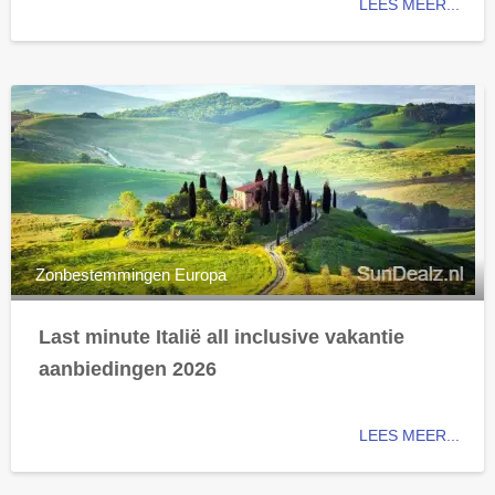
LEES MEER...
Zonbestemmingen Europa
Last minute Italië all inclusive vakantie
aanbiedingen 2026
LEES MEER...