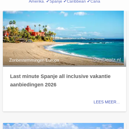
Amerika. ✔Spanje ✔Caribbean ✔Cana
Zonbestemmingen Europa
Last minute Spanje all inclusive vakantie
aanbiedingen 2026
LEES MEER...