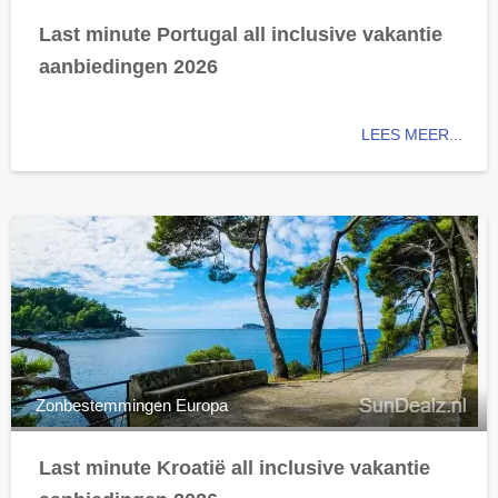
Last minute Portugal all inclusive vakantie
aanbiedingen 2026
LEES MEER...
Zonbestemmingen Europa
Last minute Kroatië all inclusive vakantie