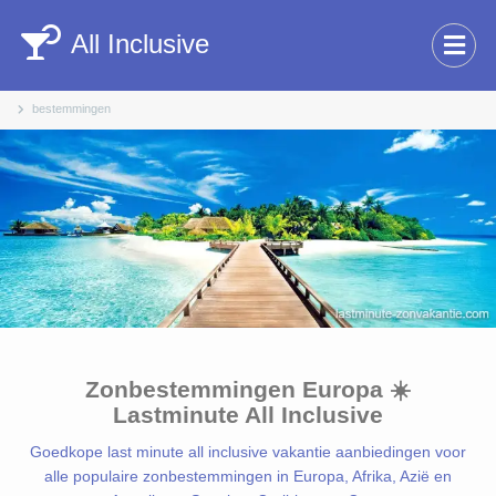
All Inclusive
bestemmingen
Zonbestemmingen Europa ☀️
Lastminute All Inclusive
Goedkope last minute all inclusive vakantie aanbiedingen voor
alle populaire zonbestemmingen in Europa, Afrika, Azië en